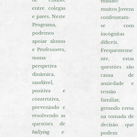
missão?"
entre colegas
muitos Jovens
e pares. Neste
confrontam-
Programa,
se com
podemos
incógnitas
apoiar alunos
dificeis.
e Professores,
Frequenteme
numa
nte, estas
perspetiva
questões são
dinâmica,
causa de
saudável,
ansiedade e
positiva e
tensão
construtiva,
familiar,
prevenindo e
gerando erros
resolvendo as
na tomada de
questões de
decisão que
bullying
e
podem