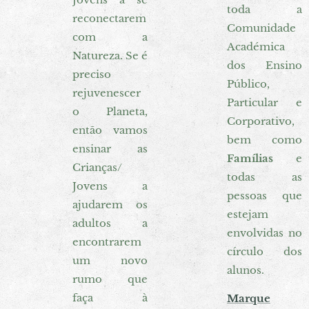
toda a
reconectarem
Comunidade
com a
Académica
Natureza. Se é
dos Ensino
preciso
Público,
rejuvenescer
Particular e
o Planeta,
Corporativo,
então vamos
bem como
ensinar as
Famílias
e
Crianças/
todas as
Jovens a
pessoas que
ajudarem os
estejam
adultos a
envolvidas no
encontrarem
círculo dos
um novo
alunos.
rumo que
faça à
Marque