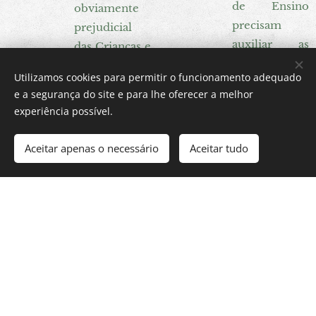
de Ensino
obviamente
precisam
prejudicial
auxiliar as
das Crianças e
Crianças e os
Jovens às
Utilizamos cookies para permitir o funcionamento adequado
Jovens a
questões
e a segurança do site e para lhe oferecer a melhor
compreender
relacionadas
experiência possível.
em a
com a Saúde,
sexualidade e
pode trazer a
Aceitar apenas o necessário
Aceitar tudo
as diferentes
algumas
formas de
Instituições
vivência das
de Ensino
relações
uma lista de
afetivas. Estas
ausências dos
são
alunos por
características
motivos de
da vida
saúde. Se ir ao
humana que
dentista, fazer