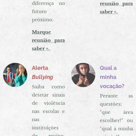
diferença no
reunião para
futuro
saber +.
próximo.
Marque
reunião para
saber +.
Alerta
Qual a
Bullying
minha
vocação?
Saiba como
detetar sinais
Perante as
de violência
questões:
nas escolas e
"que área
nas
escolher?" ou
instituições
"qual a minha
de ensino,