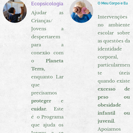
Ecopsicologia
O Meu Corpo e Eu
Ajudar as
Intervenções
Crianças/
no ambiente
Jovens a
escolar sobre
despertarem
as questões da
para a
identidade
conexão com
corporal,
o
Planeta
particularmen
Terra,
te úteis
enquanto Lar
quando existe
que
excesso de
precisamos
peso ou
proteger
e
obesidade
cuidar
. Este
infantil ou
é o Programa
juvenil
.
que ajuda os
Apoiamos
Jovens a se