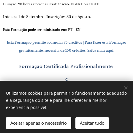
.
28
Duração:
horas síncronas.
Certificação:
DGERT ou CICED
Inicia:
a 1 de Setembro
. Inscrições
30 de Agosto
.
Esta Formação pode ser ministrado em:
PT - EN
Esta Formação permite acumular 75 créditos | Para fazer esta Formação
gratuitamente, necessita de 150 créditos. Saiba mais
aqui
.
Formação Certificada Profissionalmente
e
Certificação pelo Centro de Investigação Clínica e
Utilizamos cookies para permitir o funcionamento adequado
Educação Certificada da Humana Mente
e a segurança do site e para lhe oferecer a melhor
experiência possível.
Aceitar apenas o necessário
Aceitar tudo
Faça a sua pré-inscrição aqui e nós